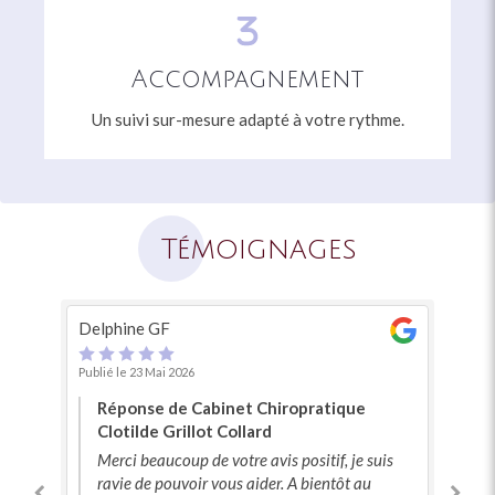
Accompagnement
Un suivi sur-mesure adapté à votre rythme.
Témoignages
Delphine GF
Ys
Publié le 23 Mai 2026
Pub
Ap
Réponse de Cabinet Chiropratique
Gr
Clotilde Grillot Collard
me
Merci beaucoup de votre avis positif, je suis
sa
Lir
ravie de pouvoir vous aider. A bientôt au
bi