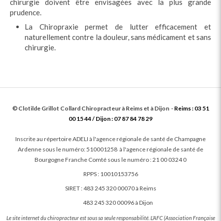
chirurgie doivent être envisagées avec la plus grande
prudence.
La Chiropraxie permet de lutter efficacement et
naturellement contre la douleur, sans médicament et sans
chirurgie.
©
Clotilde Grillot Collard
Chiropracteur à Reims et à Dijon
-
Reims : 03 51
00 15 44 / Dijon : 07 87 84 78 29
Inscrite au répertoire ADELI à l'agence régionale de santé de Champagne
Ardenne sous le numéro: 510001258 à l'agence régionale de santé de
Bourgogne Franche Comté sous le numéro : 21 00 0324 0
RPPS : 10010153756
SIRET : 483 245 320 00070 à Reims
483 245 320 00096 à Dijon
Le site internet du chiropracteur est sous sa seule responsabilité. L'AFC (Association Française