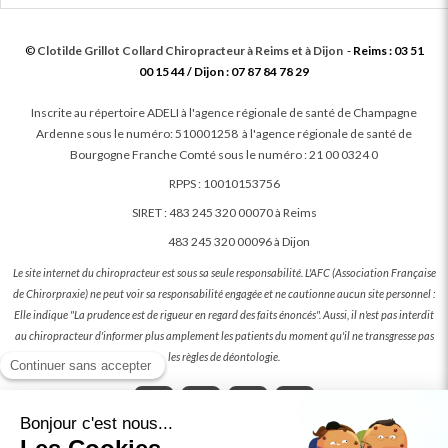
©
Clotilde Grillot Collard
Chiropracteur à Reims et à Dijon
-
Reims : 03 51
00 15 44 / Dijon : 07 87 84 78 29
Inscrite au répertoire ADELI à l'agence régionale de santé de Champagne
Ardenne sous le numéro: 510001258 à l'agence régionale de santé de
Bourgogne Franche Comté sous le numéro : 21 00 0324 0
RPPS : 10010153756
SIRET : 483 245 320 00070 à Reims
483 245 320 00096 à Dijon
Le site internet du chiropracteur est sous sa seule responsabilité. L'AFC (Association Française
de Chirorpraxie) ne peut voir sa responsabilité engagée et ne cautionne aucun site personnel :
Elle indique "La prudence est de rigueur en regard des faits énoncés". Aussi, il n'est pas interdit
au chiropracteur d'informer plus amplement les patients du moment qu'il ne transgresse pas
les règles de déontologie.