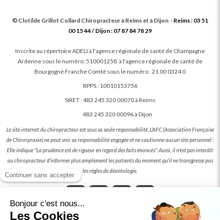
©
Clotilde Grillot Collard
Chiropracteur à Reims et à Dijon
-
Reims : 03 51
00 15 44 / Dijon : 07 87 84 78 29
Inscrite au répertoire ADELI à l'agence régionale de santé de Champagne
Ardenne sous le numéro: 510001258 à l'agence régionale de santé de
Bourgogne Franche Comté sous le numéro : 21 00 0324 0
RPPS : 10010153756
SIRET : 483 245 320 00070 à Reims
483 245 320 00096 à Dijon
Le site internet du chiropracteur est sous sa seule responsabilité. L'AFC (Association Française
de Chirorpraxie) ne peut voir sa responsabilité engagée et ne cautionne aucun site personnel :
Elle indique "La prudence est de rigueur en regard des faits énoncés". Aussi, il n'est pas interdit
au chiropracteur d'informer plus amplement les patients du moment qu'il ne transgresse pas
les règles de déontologie.